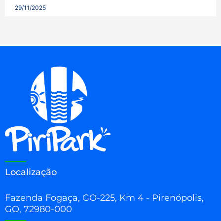
29/11/2025
Localização
Fazenda Fogaça, GO-225, Km 4 - Pirenópolis,
GO, 72980-000