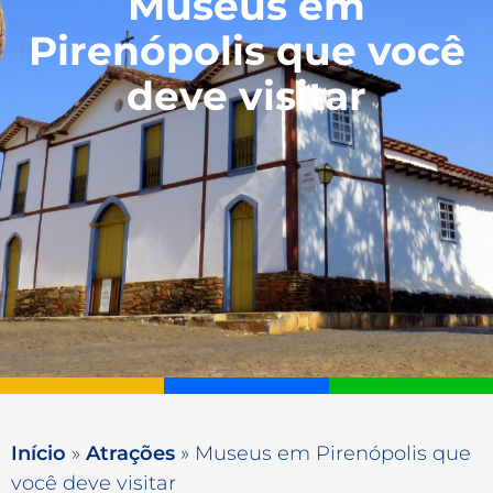
Museus em
Pirenópolis que você
deve visitar
Início
»
Atrações
»
Museus em Pirenópolis que
você deve visitar