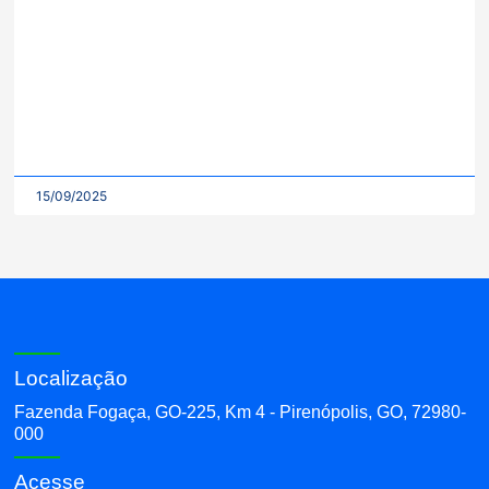
15/09/2025
Localização
Fazenda Fogaça, GO-225, Km 4 - Pirenópolis, GO, 72980-
000
Acesse