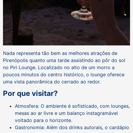
Nada representa tão bem as melhores atrações de
Pirenópolis quanto uma tarde assistindo ao pôr do sol
no Piri Lounge. Localizado no alto de um morro a
poucos minutos do centro histórico, o lounge oferece
uma vista panorâmica do cerrado ao redor.
Por que visitar?
Atmosfera: O ambiente é sofisticado, com lounges,
mesas ao ar livre e um balanço instagramável
voltado para o horizonte.
Gastronomia: Além dos drinks autorais, o cardápio